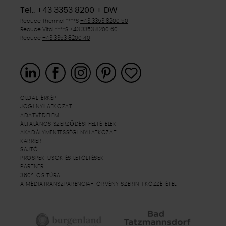
Tel.: +43 3353 8200 + DW
Reduce Thermal
****S
+43 3353 8200 50
Reduce Vital
****S
+43 3353 8200 60
Reduce
+43 3353 8200 40
OLDALTÉRKÉP
JOGI NYILATKOZAT
ADATVÉDELEM
ÁLTALÁNOS SZERZŐDÉSI FELTÉTELEK
AKADÁLYMENTESSÉGI NYILATKOZAT
KARRIER
SAJTÓ
PROSPEKTUSOK ÉS LETÖLTÉSEK
PARTNER
360°-OS TÚRA
A MÉDIATRANSZPARENCIA-TÖRVÉNY SZERINTI KÖZZÉTÉTEL