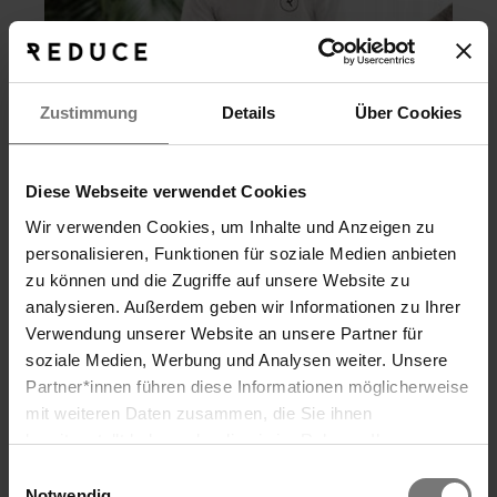
Zustimmung
Details
Über Cookies
Diese Webseite verwendet Cookies
Wir verwenden Cookies, um Inhalte und Anzeigen zu
personalisieren, Funktionen für soziale Medien anbieten
zu können und die Zugriffe auf unsere Website zu
Személyi edzés
analysieren. Außerdem geben wir Informationen zu Ihrer
A nordic walkingtól a tornán át a célzott erősítő
Verwendung unserer Website an unsere Partner für
edzésig.
soziale Medien, Werbung und Analysen weiter. Unsere
> további információk
Partner*innen führen diese Informationen möglicherweise
Keresés
mit weiteren Daten zusammen, die Sie ihnen
bereitgestellt haben oder die sie im Rahmen Ihrer
Nutzung der Dienste gesammelt haben. Wir verwenden
Einwilligungsauswahl
Cookies und ähnliche Technologien (Tracking-Pixel),
Notwendig