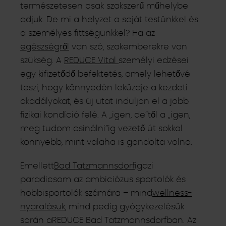
természetesen csak szakszerű műhelybe
adjuk. De mi a helyzet a saját testünkkel és
a személyes fittségünkkel? Ha az
egészségről
van szó, szakemberekre van
szükség. A
REDUCE Vital
személyi edzései
egy kifizetődő befektetés, amely lehetővé
teszi, hogy könnyedén leküzdje a kezdeti
akadályokat, és új utat induljon el a jobb
fizikai kondíció felé. A „igen, de”től a „igen,
meg tudom csinálni”ig vezető út sokkal
könnyebb, mint valaha is gondolta volna.
Emellett
Bad Tatzmannsdorf
igazi
paradicsom az ambiciózus sportolók és
hobbisportolók számára – mind
wellness-
nyaralásuk
, mind pedig gyógykezelésük
során aREDUCE Bad Tatzmannsdorfban. Az