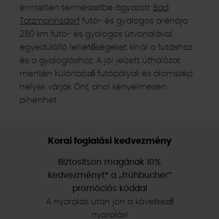
érintetlen természetbe ágyazott
Bad
Tatzmannsdorf
futó- és gyalogos arénája
280 km futó- és gyalogos útvonalával
egyedülálló lehetőségeket kínál a futáshoz
és a gyalogláshoz. A jól jelzett úthálózat
mentén különböző futópályák és álomszép
helyek várják Önt, ahol kényelmesen
pihenhet.
Korai foglalási kedvezmény
Biztosítson magának 10%
kedvezményt* a „frühbucher”
promóciós kóddal
A nyaralás után jön a következő
nyaralás!