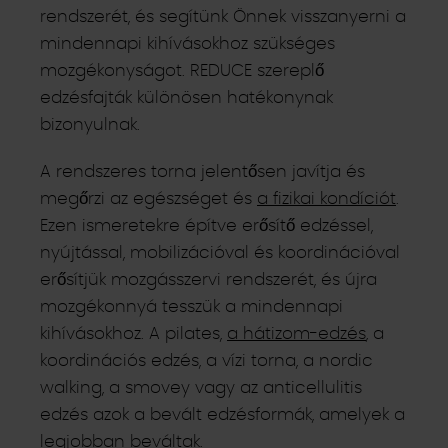
rendszerét, és segítünk Önnek visszanyerni a
mindennapi kihívásokhoz szükséges
mozgékonyságot. REDUCE szereplő
edzésfajták különösen hatékonynak
bizonyulnak.
A rendszeres torna jelentősen javítja és
megőrzi az egészséget és
a fizikai kondíciót
.
Ezen ismeretekre építve erősítő edzéssel,
nyújtással, mobilizációval és koordinációval
erősítjük mozgásszervi rendszerét, és újra
mozgékonnyá tesszük a mindennapi
kihívásokhoz. A pilates,
a hátizom-edzés
, a
koordinációs edzés, a vízi torna, a nordic
walking, a smovey vagy az anticellulitis
edzés azok a bevált edzésformák, amelyek a
legjobban beváltak.