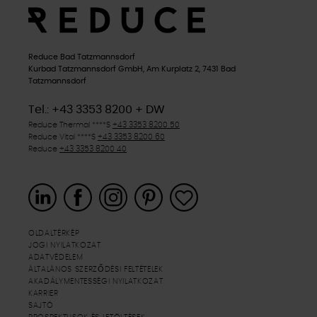
Reduce Bad Tatzmannsdorf
Kurbad Tatzmannsdorf GmbH, Am Kurplatz 2, 7431 Bad
Tatzmannsdorf
Tel.: +43 3353 8200 + DW
Reduce Thermal
****S
+43 3353 8200 50
Reduce Vital
****S
+43 3353 8200 60
Reduce
+43 3353 8200 40
OLDALTÉRKÉP
JOGI NYILATKOZAT
ADATVÉDELEM
ÁLTALÁNOS SZERZŐDÉSI FELTÉTELEK
AKADÁLYMENTESSÉGI NYILATKOZAT
KARRIER
SAJTÓ