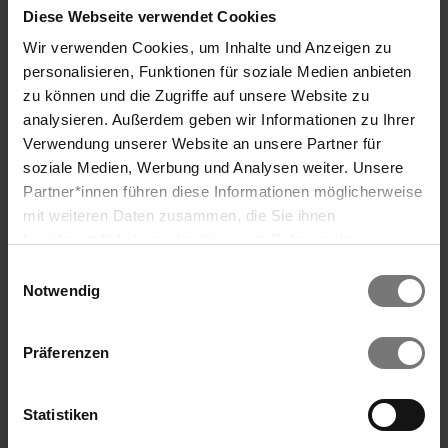
Diese Webseite verwendet Cookies
Wir verwenden Cookies, um Inhalte und Anzeigen zu
personalisieren, Funktionen für soziale Medien anbieten
zu können und die Zugriffe auf unsere Website zu
analysieren. Außerdem geben wir Informationen zu Ihrer
Verwendung unserer Website an unsere Partner für
soziale Medien, Werbung und Analysen weiter. Unsere
Partner*innen führen diese Informationen möglicherweise
Keresés
mit weiteren Daten zusammen, die Sie ihnen
bereitgestellt haben oder die sie im Rahmen Ihrer
Nutzung der Dienste gesammelt haben. Wir verwenden
Einwilligungsauswahl
Cookies und ähnliche Technologien (Tracking-Pixel),
Notwendig
soweit dies technisch für die Bereitstellung unserer
Dienste erforderlich ist (bspw. Spracheinstellungen),
Präferenzen
sowie darüber hinaus soweit Sie Ihre Einwilligung in die
Verarbeitung erteilt haben (bspw. Analyse- und
Marketingcookies). Mit diesen Cookies werden von uns
Statistiken
REDUCE VITAL
und von Drittanbietern (die auch in den USA