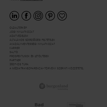
OLDALTÉRKÉP
JOGI NYILATKOZAT
ADATVÉDELEM
ÁLTALÁNOS SZERZŐDÉSI FELTÉTELEK
AKADÁLYMENTESSÉGI NYILATKOZAT
KARRIER
SAJTÓ
PROSPEKTUSOK ÉS LETÖLTÉSEK
PARTNER
360°-OS TÚRA
A MÉDIATRANSZPARENCIA-TÖRVÉNY SZERINTI KÖZZÉTÉTEL