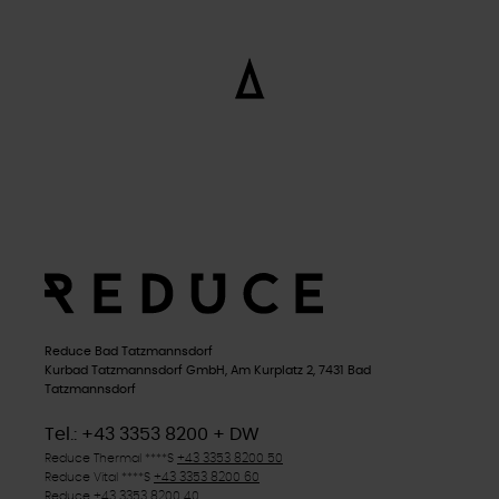
Reduce Bad Tatzmannsdorf
Kurbad Tatzmannsdorf GmbH, Am Kurplatz 2, 7431 Bad
Tatzmannsdorf
Tel.: +43 3353 8200 + DW
Reduce Thermal
****S
+43 3353 8200 50
Reduce Vital
****S
+43 3353 8200 60
Reduce
+43 3353 8200 40