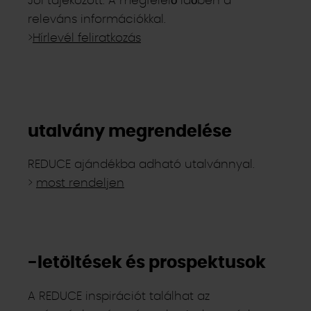
Jól tájékozott. A megfelelő időben a
releváns információkkal.
>
Hírlevél feliratkozás
utalvány megrendelése
REDUCE ajándékba adható utalvánnyal.
>
most rendeljen
-letöltések és prospektusok
A REDUCE inspirációt találhat az