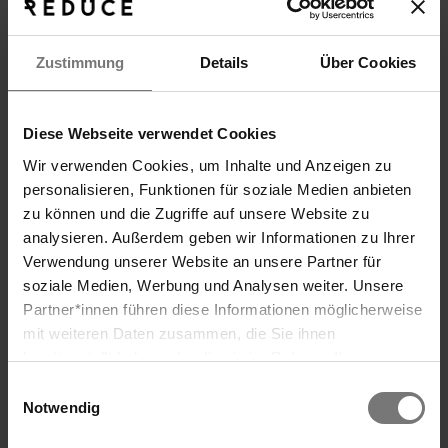
Reduce Vital
Zustimmung
Details
Über Cookies
Fedezze fel az érzéki kikapcsolódást a
termálfürdőzés közben.
> további információk
Diese Webseite verwendet Cookies
Wir verwenden Cookies, um Inhalte und Anzeigen zu
personalisieren, Funktionen für soziale Medien anbieten
zu können und die Zugriffe auf unsere Website zu
analysieren. Außerdem geben wir Informationen zu Ihrer
Verwendung unserer Website an unsere Partner für
TÖBB nyár
soziale Medien, Werbung und Analysen weiter. Unsere
3 teljes nap nyaraláshangulat
Partner*innen führen diese Informationen möglicherweise
Keresés
mit weiteren Daten zusammen, die Sie ihnen
Regeneráció, kikapcsolódás, kiváló gasztronómia
és egész napos fürdőélvezet az érkezés és a
bereitgestellt haben oder die sie im Rahmen Ihrer
távozás napján.
Nutzung der Dienste gesammelt haben. Wir verwenden
Einwilligungsauswahl
Cookies und ähnliche Technologien (Tracking-Pixel),
Notwendig
Több nyarat akarok
soweit dies technisch für die Bereitstellung unserer