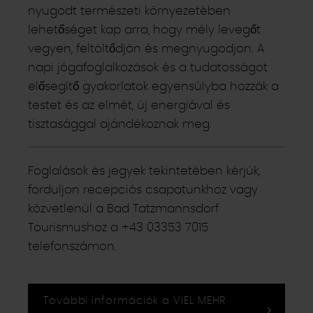
nyugodt természeti környezetében
lehetőséget kap arra, hogy mély levegőt
vegyen, feltöltődjön és megnyugodjon. A
napi jógafoglalkozások és a tudatosságot
elősegítő gyakorlatok egyensúlyba hozzák a
testet és az elmét, új energiával és
tisztasággal ajándékoznak meg.
Foglalások és jegyek tekintetében kérjük,
forduljon recepciós csapatunkhoz vagy
közvetlenül a Bad Tatzmannsdorf
Tourismushoz a +43 03353 7015
telefonszámon.
További információk a VIEL MEHR