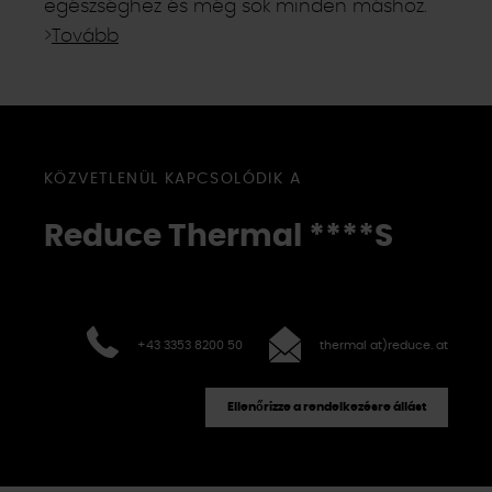
egészséghez és még sok minden máshoz.
>
Tovább
KÖZVETLENÜL KAPCSOLÓDIK A
Reduce Thermal
****S
+43 3353 8200 50
thermal at)reduce. at
Ellenőrizze a rendelkezésre állást